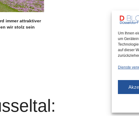
rd immer attraktiver
en wir stolz sein
Um Ihnen ei
um Gerätein
Technologie
auf dieser W
zurückziehe
Dienste ver
Akze
seltal:
rei in der