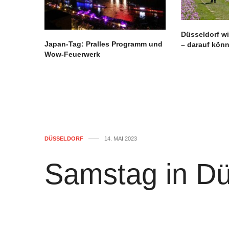
Düsseldorf wi
Japan-Tag: Pralles Programm und
– darauf könn
Wow-Feuerwerk
DÜSSELDORF
14. MAI 2023
Samstag in Düs
Massenschläge