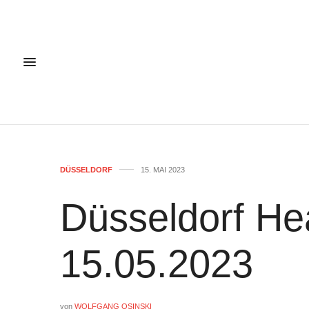
DÜSSELDORF
15. MAI 2023
Düsseldorf He
15.05.2023
von
WOLFGANG OSINSKI