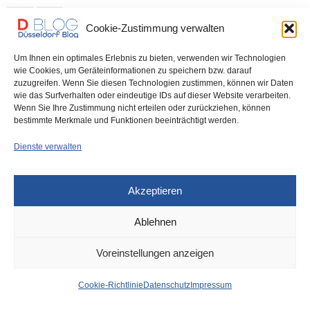
0 SHARES
Cookie-Zustimmung verwalten
Um Ihnen ein optimales Erlebnis zu bieten, verwenden wir Technologien
wie Cookies, um Geräteinformationen zu speichern bzw. darauf
zuzugreifen. Wenn Sie diesen Technologien zustimmen, können wir Daten
IMPRESSUM
DATENSCHUTZ
COOKIE-RICHTLINIE (EU)
wie das Surfverhalten oder eindeutige IDs auf dieser Website verarbeiten.
Wenn Sie Ihre Zustimmung nicht erteilen oder zurückziehen, können
bestimmte Merkmale und Funktionen beeinträchtigt werden.
Dienste verwalten
Akzeptieren
Ablehnen
Voreinstellungen anzeigen
Cookie-Richtlinie
Datenschutz
Impressum