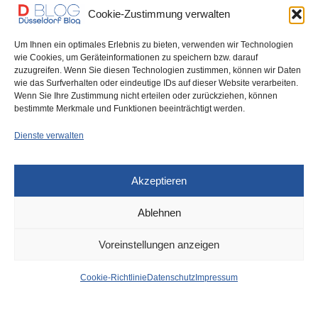
Cookie-Zustimmung verwalten
You May Also Like
Um Ihnen ein optimales Erlebnis zu bieten, verwenden wir Technologien
wie Cookies, um Geräteinformationen zu speichern bzw. darauf
zuzugreifen. Wenn Sie diesen Technologien zustimmen, können wir Daten
wie das Surfverhalten oder eindeutige IDs auf dieser Website verarbeiten.
Düsseldorf Headlines,
Wenn Sie Ihre Zustimmung nicht erteilen oder zurückziehen, können
Freitag, 13.10.2023
bestimmte Merkmale und Funktionen beeinträchtigt werden.
Dienste verwalten
Akzeptieren
Ablehnen
DÜSSELDORF
,
DÜSSELDORF KULTUR
3. MAI 2023
Voreinstellungen anzeigen
Schumann-Fest mit
Cookie-Richtlinie
Datenschutz
Impressum
zahlreichen Höhepunkten