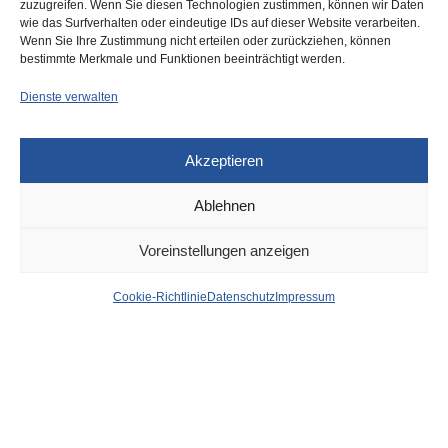
zuzugreifen. Wenn Sie diesen Technologien zustimmen, können wir Daten
wie das Surfverhalten oder eindeutige IDs auf dieser Website verarbeiten.
Düsseldorf + NRW: Ja zur
Wenn Sie Ihre Zustimmung nicht erteilen oder zurückziehen, können
Olympiade!
bestimmte Merkmale und Funktionen beeinträchtigt werden.
Dienste verwalten
Akzeptieren
Ablehnen
DÜSSELDORF
21. APRIL 2023
Voreinstellungen anzeigen
Tatort Brügge – Korngolds
Cookie-Richtlinie
Datenschutz
Impressum
„Die tote Stadt“ – Premiere
an der Düsseldorfer Oper
von
WOLFGANG OSINSKI