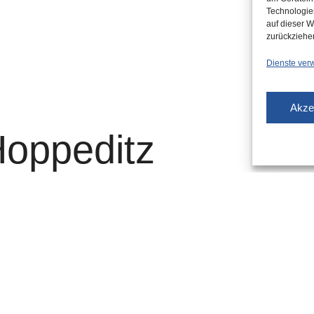
Technologie
auf dieser W
zurückziehe
Dienste ver
Akze
Hoppeditz
det sich das
tum zu Wort –
„Ball der