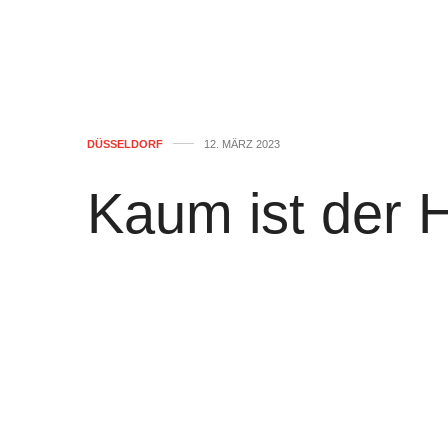
DÜSSELDORF
12. MÄRZ 2023
Kaum ist der 
begraben, mel
Sommerbrauch
IGDS lädt zum 