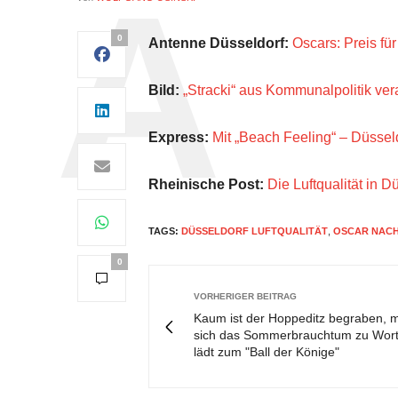
0
Antenne Düsseldorf:
Oscars: Preis fü
Bild:
„Stracki“ aus Kommunalpolitik ve
Express:
Mit „Beach Feeling“ – Düssel
Rheinische Post:
Die Luftqualität in D
TAGS:
DÜSSELDORF LUFTQUALITÄT
,
OSCAR NAC
0
VORHERIGER BEITRAG
Kaum ist der Hoppeditz begraben, 
sich das Sommerbrauchtum zu Wort
lädt zum "Ball der Könige"