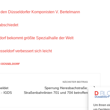
r den Düsseldorfer Komponisten V. Bertelmann
rabschiedet
dorf bekommt größte Spezialhalle der Welt
üsseldorf verbessert sich leicht
H DÜSSELDORF
NÄCHSTER BEITRAG
meldet
Sperrung Heresbachstraße:
 - IGDS
Straßenbahnlinien 701 und 704 betroffen
Um Ihnen ei
um Gerätein