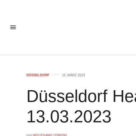
DÜSSELDORF
13. MÄRZ 2023
Düsseldorf He
13.03.2023
von
WOLFGANG OSINSKI