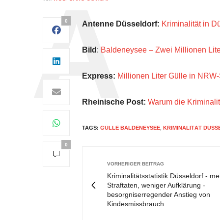
0
Antenne Düsseldorf:
Kriminalität in 
Bild
:
Baldeneysee – Zwei Millionen Lit
Express:
Millionen Liter Gülle in NRW
Rheinische Post:
Warum die Kriminali
TAGS:
GÜLLE BALDENEYSEE
,
KRIMINALITÄT DÜS
0
VORHERIGER BEITRAG
Kriminalitätsstatistik Düsseldorf - me
Straftaten, weniger Aufklärung -
besorgniserregender Anstieg von
Kindesmissbrauch