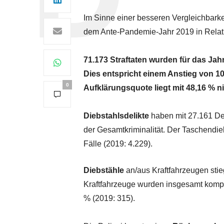
Im Sinne einer besseren Vergleichbarke
dem Ante-Pandemie-Jahr 2019 in
Relat
71.173
Straftaten
wurden für das Jahr
Dies entspricht einem Anstieg von 1
0
Aufklärungsquote
liegt mit
48,16 % n
Diebstahlsdelikte
haben mit 27.161 De
der Gesamtkriminalität.
Der
Taschendie
Fälle (2019: 4.229).
Diebstähle
an/aus Kraftfahrzeugen
stie
Kraftfahrzeuge
wurden insgesamt
kompl
% (2019: 315).