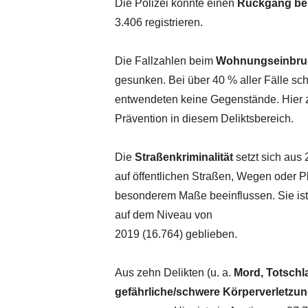
Die Polizei konnte einen
Rückgang be
3.406 registrieren.
Die Fallzahlen beim
Wohnungseinbruc
gesunken. Bei über 40 % aller Fälle
sch
entwendeten
keine
Gegenstände.
Hier
Prävention in diesem Deliktsbereich.
Die
Straßenkriminalität
setzt
sich
aus
auf öffentlichen Straßen,
Wegen
oder
P
besonderem Maße beeinflussen. Sie is
auf dem Niveau von
2019 (16.764) geblieben.
Aus zehn Delikten (u. a.
Mord, Totschl
gefährliche/schwere Körperverletzu