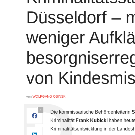
Düsseldorf – m
weniger Aufkl
besorgniserre
von Kindesmi
von
WOLFGANG OSINSKI
0
Die kommissarische Behördenleiterin
S
Kriminalität
Frank Kubicki
haben heut
Kriminalitätsentwicklung in der
Landesha