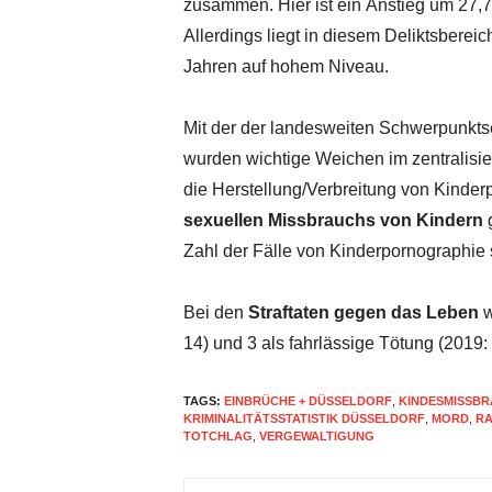
zusammen
. Hier ist
ein
Anstieg
um
27,
Allerdings
liegt
in
diesem
Deliktsberei
Jahren auf hohem
Niveau.
Mit der der landesweiten Schwerpunkts
wurden
wichtige
Weichen
im
zentralis
die Herstellung/Verbreitung von
Kinder
sexuellen
Missbrauchs
von
Kindern
g
Zahl der Fälle von Kinderpornographie
Bei den
Straftaten gegen das Leben
w
14) und 3 als
fahrlässige
Tötung
(2019: 0
TAGS:
EINBRÜCHE + DÜSSELDORF
,
KINDESMISSB
KRIMINALITÄTSSTATISTIK DÜSSELDORF
,
MORD
,
R
TOTCHLAG
,
VERGEWALTIGUNG