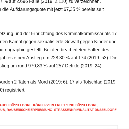
77
%
auf
2.696
Fälle
(2019:
2.110)
zu
verzeichnen.
ch
die
Aufklärungsquote mit jetzt 67,35 % bereits seit
etzung und der Einrichtung
des
Kriminalkommissariats
17
ierten Kampf gegen
sexualisierte Gewalt gegen Kinder
und
pornographie
gestellt.
Bei
den
bearbeiteten
Fällen
des
ab es einen Anstieg um 228,30 % auf 174 (2019: 53). Die
 stieg um rund 970,83 % auf
257 Delikte (2019: 24).
urden 2 Taten als
Mord
(2019: 6), 17 als
Totschlag
(2019:
) registriert.
RAUCH DÜSSELDORF
,
KÖRPERVERLERLETZUNG DÜSSELDORF
,
AUB
,
RÄUBERISCHE ERPRESSUNG
,
STRASSENKRIMINALITÄT DÜSSELDORF
,