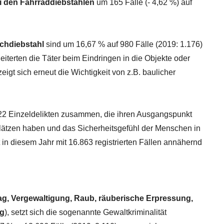
i den
Fahrraddiebstählen
um 165 Fälle (- 4,62 %) auf
hdiebstahl
sind um 16,67
% auf 980 Fälle (2019: 1.176)
eiterten
die
Täter
beim
Eindringen
in
die
Objekte
oder
zeigt
sich
erneut
die
Wichtigkeit von z.B. baulicher
22
Einzeldelikten
zusammen, die ihren Ausgangspunkt
lätzen
haben
und
das
Sicherheitsgefühl
der
Menschen in
t in diesem
Jahr mit 16.863 registrierten Fällen annähernd
ag, Vergewaltigung, Raub,
räuberische Erpressung,
ng
),
setzt sich die sogenannte
Gewaltkriminalität