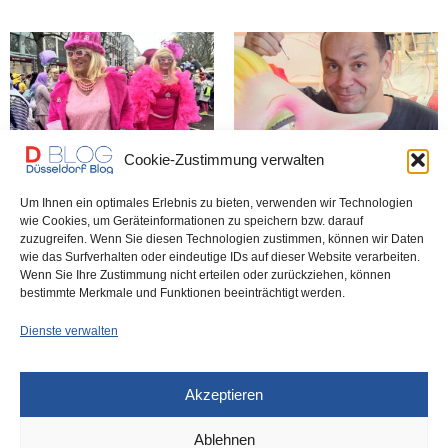
Cookie-Zustimmung verwalten
Die jecken Tage können
Tillys Moskau-Prozess erneut
kommen!
verschoben
Um Ihnen ein optimales Erlebnis zu bieten, verwenden wir Technologien
wie Cookies, um Geräteinformationen zu speichern bzw. darauf
zuzugreifen. Wenn Sie diesen Technologien zustimmen, können wir Daten
wie das Surfverhalten oder eindeutige IDs auf dieser Website verarbeiten.
Düsseldorf Headlines,
Wenn Sie Ihre Zustimmung nicht erteilen oder zurückziehen, können
Mittwoch, 27.09.2023
bestimmte Merkmale und Funktionen beeinträchtigt werden.
Dienste verwalten
Akzeptieren
Ablehnen