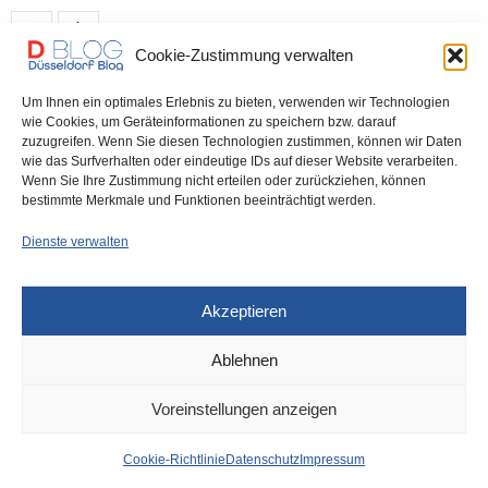
0 SHARES
Cookie-Zustimmung verwalten
Um Ihnen ein optimales Erlebnis zu bieten, verwenden wir Technologien
DÜSSELDORF
17. FEBRUAR 2023
wie Cookies, um Geräteinformationen zu speichern bzw. darauf
zuzugreifen. Wenn Sie diesen Technologien zustimmen, können wir Daten
Düsseldorf Headlines, Freitag,
wie das Surfverhalten oder eindeutige IDs auf dieser Website verarbeiten.
Wenn Sie Ihre Zustimmung nicht erteilen oder zurückziehen, können
17.02.2023
bestimmte Merkmale und Funktionen beeinträchtigt werden.
Dienste verwalten
Antenne Düsseldorf: Düsseldorf: Parkgebühren werden teurer Bild:
Hacker legen Internet-Seiten von Airports lahm Express: Über…
Akzeptieren
0 SHARES
Ablehnen
Voreinstellungen anzeigen
IMPRESSUM
DATENSCHUTZ
COOKIE-RICHTLINIE (EU)
Cookie-Richtlinie
Datenschutz
Impressum