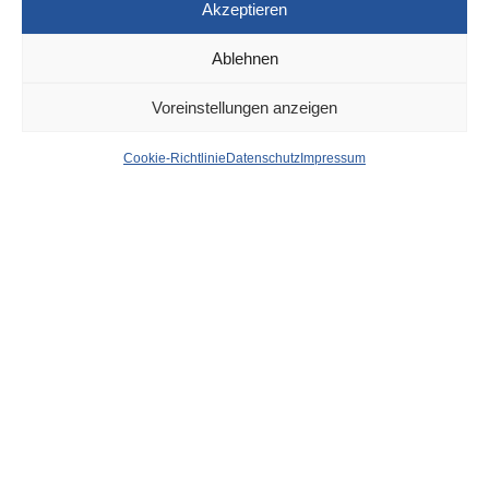
Akzeptieren
Ablehnen
DÜSSELDORF
25. OKTOBER 2022
Voreinstellungen anzeigen
Petition für Erhaltung der
Cookie-Richtlinie
Datenschutz
Impressum
Natur im Norden wird
morgen übergeben
von
WOLFGANG OSINSKI