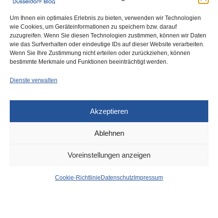
Um Ihnen ein optimales Erlebnis zu bieten, verwenden wir Technologien
wie Cookies, um Geräteinformationen zu speichern bzw. darauf
zuzugreifen. Wenn Sie diesen Technologien zustimmen, können wir Daten
wie das Surfverhalten oder eindeutige IDs auf dieser Website verarbeiten.
0
Wenn Sie Ihre Zustimmung nicht erteilen oder zurückziehen, können
bestimmte Merkmale und Funktionen beeinträchtigt werden.
Dienste verwalten
Akzeptieren
Ablehnen
DÜSSELDORF
4. OKTOBER 2022
Voreinstellungen anzeigen
Düsseldorf Headlines,
Cookie-Richtlinie
Datenschutz
Impressum
Montag, 04.10.2022
von
WOLFGANG OSINSKI