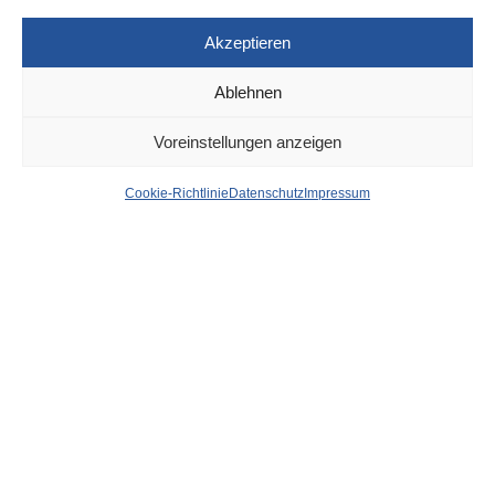
Akzeptieren
Ablehnen
DÜSSELDORF
20. SEPTEMBER 2022
Voreinstellungen anzeigen
Düsseldorf Headlines,
Cookie-Richtlinie
Datenschutz
Impressum
Dienstag, 20.09.2022
von
WOLFGANG OSINSKI
BILD:
BAUPROJEKT TWIST RETTET SICH MIT ÖKO-
DREH
Express:
DEUTLICHE EINSPARUNGEN – NRW DREHT
ABGEORDNETEN DAS WARMWASSER AB