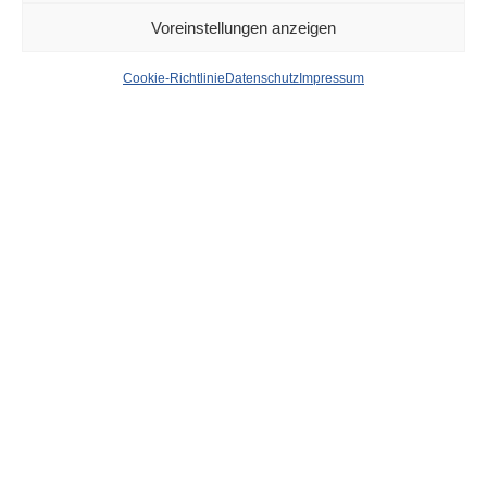
Voreinstellungen anzeigen
Benrath: 35-Jähriger fährt
Cookie-Richtlinie
Datenschutz
Impressum
mit tiefergelegtem
Mercedes in
Schülergruppe – Fünf
Verletzte – Führerschein
eingezogen
von
WOLFGANG OSINSKI
Aus bisher ungeklärter Ursache kam es heute Morgen zu
einem Verkehrsunfall auf der Hildener Straße /
Humperdinckstraße: Ein Autofahrer fuhr in eine