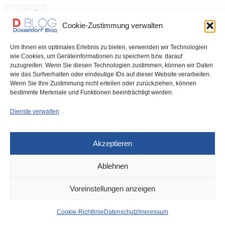
0 SHARES
Cookie-Zustimmung verwalten
Um Ihnen ein optimales Erlebnis zu bieten, verwenden wir Technologien
DÜSSELDORF
,
DÜSSELDORF KULTUR
25. AUGUST 2022
wie Cookies, um Geräteinformationen zu speichern bzw. darauf
zuzugreifen. Wenn Sie diesen Technologien zustimmen, können wir Daten
Michael Wollny Trio am 1. November
wie das Surfverhalten oder eindeutige IDs auf dieser Website verarbeiten.
Wenn Sie Ihre Zustimmung nicht erteilen oder zurückziehen, können
in der Tonhalle:
bestimmte Merkmale und Funktionen beeinträchtigt werden.
Dienste verwalten
Michael Wollny ist der »vollkommene Klaviermeister« und »der
bescheidene Klavierstar,« wie die FAZ respektive die…
Akzeptieren
0 SHARES
Ablehnen
Voreinstellungen anzeigen
IMPRESSUM
DATENSCHUTZ
COOKIE-RICHTLINIE (EU)
Cookie-Richtlinie
Datenschutz
Impressum