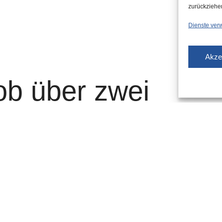
zurückziehe
Dienste ver
Akze
ob über zwei
gift –
sbeschlüsse