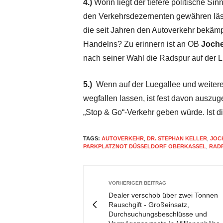
4.)
Worin liegt der tiefere politische 
den Verkehrsdezernenten gewähren lässt
die seit Jahren den Autoverkehr bekämpf
Handelns? Zu erinnern ist an OB
Joche
nach seiner Wahl die Radspur auf der L
5.)
Wenn auf der Luegallee und weitere
wegfallen lassen, ist fest davon ausz
„Stop & Go“-Verkehr geben würde. Ist 
TAGS:
AUTOVERKEHR
,
DR. STEPHAN KELLER
,
JOC
PARKPLATZNOT DÜSSELDORF OBERKASSEL
,
RAD
VORHERIGER BEITRAG
Dealer verschob über zwei Tonnen
Rauschgift - Großeinsatz,
Durchsuchungsbeschlüsse und