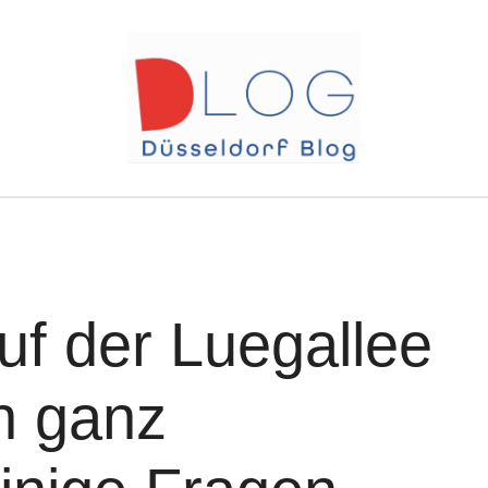
f der Luegallee
h ganz