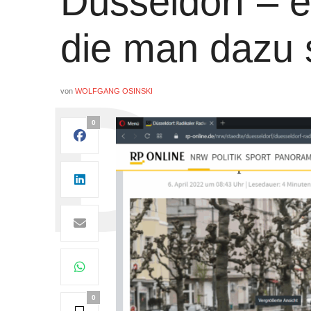
Düsseldorf – e
die man dazu 
von
WOLFGANG OSINSKI
0
0