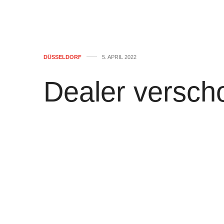
DÜSSELDORF
5. APRIL 2022
Dealer versch
Tonnen Rausch
Großeinsatz,
Durchsuchung