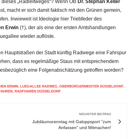
Sinn dieses „Radleitweges“? Wenn OB
Dr. Stephan Keller
, macht er sich damit faktisch mit den Grünen gemein,
en. Inwieweit ist Ideologie hier Triebfeder des
n Erwin
(†), der als eine der ersten Amtshandlungen
uegallee wieder auflöste.
n Hauptstraßen der Stadt künftig Radwege eine Fahrspur
ugehen, dass es regelmäßige Staus mit entsprechendem
diesbezüglich eine Folgenabschätzung getroffen worden?
HEN ERWIN
,
LUEGALLEE RADWEG
,
OBERBÜRGERMEISTER DÜSSELDORF
,
FAHREN
,
RADFHAREN DÜSSELDORF
NÄCHSTER BEITRAG
Jubiläumsrenntag mit Galoppsport "zum
Anfassen" und Mitmachen!