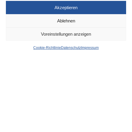
von
WOLFGANG OSINSKI
Akzeptieren
Ein 32-jähriger Mann sollt heute im beschleunigten
Ablehnen
Verfahren dem Haftrichter vorgeführt werden. Dem Mann
wird vorgeworfen, am Montagabend (29.11.) in einem
Voreinstellungen anzeigen
Lierenfelder Supermarkt Kaffeekapseln in einem
Cookie-Richtlinie
Datenschutz
Impressum
Gesamtwert von 106 Euro entwendet zu haben.
Der wohnungslose Tatverdächtige aus Rumänien wurde
gestern bei der Tat von einem Angestellten beobachtet und
von einem anderen Mitarbeiter wiedererkannt.
Möglicherweise kommt er für weitere Diebstähle in der
Filiale in Betracht. Dazu dauern die Ermittlungen an.
Außerdem wurde der Beschuldigte erst am 9. November
wegen Ladendiebstahls festgenommen und inhaftiert.