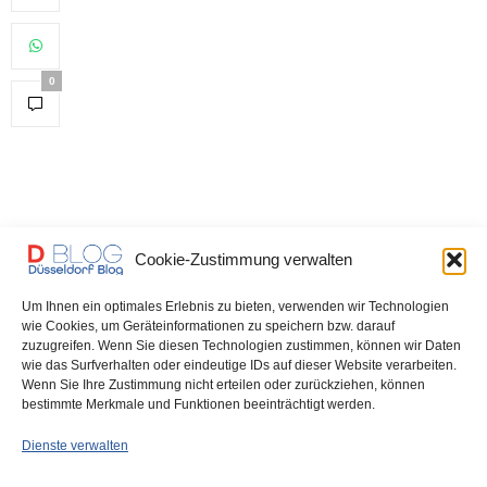
0
Cookie-Zustimmung verwalten
DÜSSELDORF
30. NOVEMBER 2021
Um Ihnen ein optimales Erlebnis zu bieten, verwenden wir Technologien
wie Cookies, um Geräteinformationen zu speichern bzw. darauf
Rumäne ohne Geld, aber
zuzugreifen. Wenn Sie diesen Technologien zustimmen, können wir Daten
wie das Surfverhalten oder eindeutige IDs auf dieser Website verarbeiten.
mit viel Kaffeedurst – jetzt
Wenn Sie Ihre Zustimmung nicht erteilen oder zurückziehen, können
bestimmte Merkmale und Funktionen beeinträchtigt werden.
sitzt er
Dienste verwalten