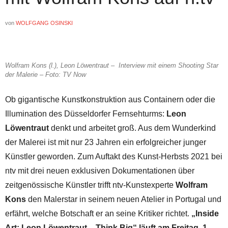
von
WOLFGANG OSINSKI
Wolfram Kons (l.), Leon Löwentraut – Interview mit einem Shooting Star
der Malerie – Foto: TV Now
Ob gigantische Kunstkonstruktion aus Containern oder die
Illumination des Düsseldorfer Fernsehturms:
Leon
Löwentraut
denkt und arbeitet groß. Aus dem Wunderkind
der Malerei ist mit nur 23 Jahren ein erfolgreicher junger
Künstler geworden. Zum Auftakt des Kunst-Herbsts 2021 bei
ntv mit drei neuen exklusiven Dokumentationen über
zeitgenössische Künstler trifft ntv-Kunstexperte
Wolfram
Kons
den Malerstar in seinem neuen Atelier in Portugal und
erfährt, welche Botschaft er an seine Kritiker richtet.
„Inside
Art: Leon Löwentraut – Think Big“ läuft am Freitag, 1.