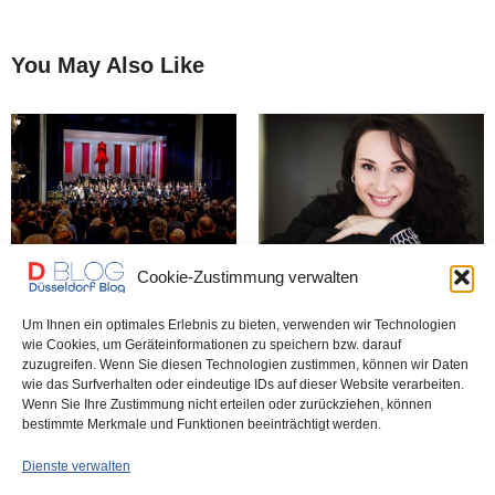
You May Also Like
Cookie-Zustimmung verwalten
AIDS-Gala: Standing
Schnell sein! Noch gibt’s
Ovations für einen
einige Karten für die AIDS-
mitreißenden Abend
Operngala
Um Ihnen ein optimales Erlebnis zu bieten, verwenden wir Technologien
wie Cookies, um Geräteinformationen zu speichern bzw. darauf
zuzugreifen. Wenn Sie diesen Technologien zustimmen, können wir Daten
wie das Surfverhalten oder eindeutige IDs auf dieser Website verarbeiten.
Düsseldorf Headlines,
Wenn Sie Ihre Zustimmung nicht erteilen oder zurückziehen, können
09.08.2023
bestimmte Merkmale und Funktionen beeinträchtigt werden.
Dienste verwalten