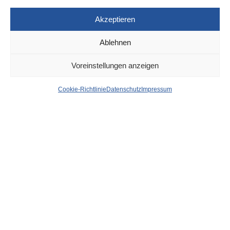
Akzeptieren
Ablehnen
DÜSSELDORF
29. SEPTEMBER 2021
Voreinstellungen anzeigen
Mozart-Oper „La clemenza
Cookie-Richtlinie
Datenschutz
Impressum
di Tito“ feiert Premiere am
Samstag, dem 9. Oktober
von
WOLFGANG OSINSKI
Szenenfoto: Bettina Stoess
Als Titus Flavius Vespasianus im Jahr 79 den Thron seines