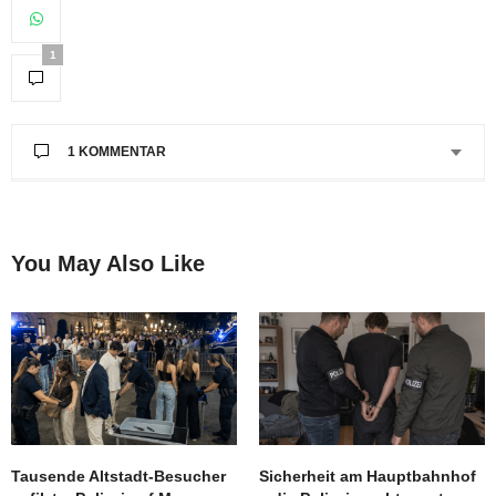
1
1 KOMMENTAR
ANDI WERNER
SAGT:
leider wird es in Düsseldorf immer gefährlicher. Ich
hoffe die Stadt rüstet entsprechend nach damit man
You May Also Like
sich Abends auf der Strasse noch sicher fühlen kann.
11. JANUAR 2023 UM 09:00 UHR
Tausende Altstadt-Besucher
Sicherheit am Hauptbahnhof