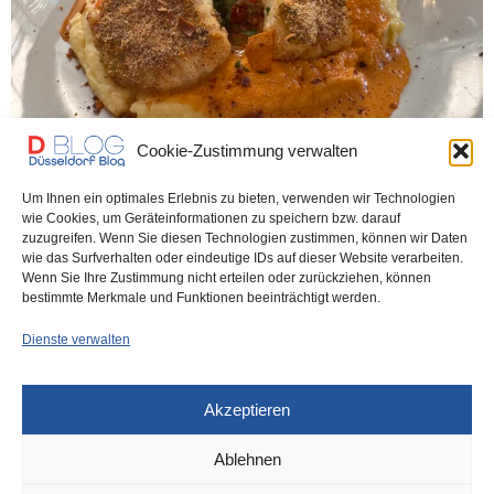
Cookie-Zustimmung verwalten
Um Ihnen ein optimales Erlebnis zu bieten, verwenden wir Technologien
wie Cookies, um Geräteinformationen zu speichern bzw. darauf
zuzugreifen. Wenn Sie diesen Technologien zustimmen, können wir Daten
DÜSSELDORF RESTAURANTS
,
UNCATEGORIZED
28. JUNI 2025
wie das Surfverhalten oder eindeutige IDs auf dieser Website verarbeiten.
Wenn Sie Ihre Zustimmung nicht erteilen oder zurückziehen, können
Ab Montag wieder am Start
bestimmte Merkmale und Funktionen beeinträchtigt werden.
Dienste verwalten
An die Community hier, wie Ihr seht, hat sich (endlich) etwas getan.
Wir haben den…
Akzeptieren
0 SHARES
Ablehnen