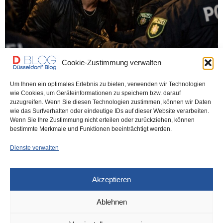
Cookie-Zustimmung verwalten
Um Ihnen ein optimales Erlebnis zu bieten, verwenden wir Technologien
wie Cookies, um Geräteinformationen zu speichern bzw. darauf
POLIZEI
1. JANUAR 2026
zuzugreifen. Wenn Sie diesen Technologien zustimmen, können wir Daten
Silvesterbilanz: Mordversuch am
wie das Surfverhalten oder eindeutige IDs auf dieser Website verarbeiten.
Wenn Sie Ihre Zustimmung nicht erteilen oder zurückziehen, können
Bolker Stern trauriger Tiefpunkt
bestimmte Merkmale und Funktionen beeinträchtigt werden.
Dienste verwalten
Nur einen Tag nach dem Mordversuch auf der Kaiserstraße, der
nach neuen Informationen dem Neffen…
Akzeptieren
0 SHARES
Ablehnen