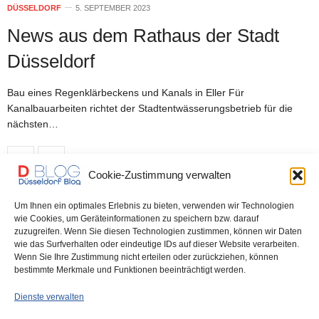
DÜSSELDORF
5. SEPTEMBER 2023
News aus dem Rathaus der Stadt
Düsseldorf
Bau eines Regenklärbeckens und Kanals in Eller Für
Kanalbauarbeiten richtet der Stadtentwässerungsbetrieb für die
nächsten…
0 SHARES
Cookie-Zustimmung verwalten
Um Ihnen ein optimales Erlebnis zu bieten, verwenden wir Technologien
wie Cookies, um Geräteinformationen zu speichern bzw. darauf
DÜSSELDORF
31. JULI 2023
zuzugreifen. Wenn Sie diesen Technologien zustimmen, können wir Daten
Düsseldorf Headlines, Montag,
wie das Surfverhalten oder eindeutige IDs auf dieser Website verarbeiten.
Wenn Sie Ihre Zustimmung nicht erteilen oder zurückziehen, können
31.07.2023
bestimmte Merkmale und Funktionen beeinträchtigt werden.
Dienste verwalten
Antenne Düsseldorf: Verfolgungsjagd mit der Polizei Bild:
Feuerwehr-Großeinsatz wegen angebranntem Essen Express:…