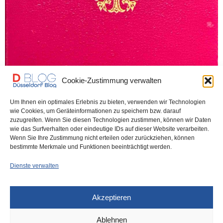
Cookie-Zustimmung verwalten
DÜSSELDORF
2. JUNI 2026
Um Ihnen ein optimales Erlebnis zu bieten, verwenden wir Technologien
Skandalös: In Düsseldorf wird der
wie Cookies, um Geräteinformationen zu speichern bzw. darauf
zuzugreifen. Wenn Sie diesen Technologien zustimmen, können wir Daten
deutsche Pass verramscht – bald
wie das Surfverhalten oder eindeutige IDs auf dieser Website verarbeiten.
Wenn Sie Ihre Zustimmung nicht erteilen oder zurückziehen, können
noch schneller
bestimmte Merkmale und Funktionen beeinträchtigt werden.
Dienste verwalten
Düsseldorf hat aktuell 660.000 Einwohner. Ein Viertel (!) der in
Düsseldorf lebenden Menschen hat keinen…
Akzeptieren
0 SHARES
Ablehnen