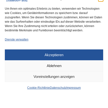
Um Ihnen ein optimales Erlebnis zu bieten, verwenden wir Technologien
wie Cookies, um Geräteinformationen zu speichern bzw. darauf
zuzugreifen. Wenn Sie diesen Technologien zustimmen, können wir Daten
wie das Surfverhalten oder eindeutige IDs auf dieser Website verarbeiten.
Wenn Sie Ihre Zustimmung nicht erteilen oder zurückziehen, können
bestimmte Merkmale und Funktionen beeinträchtigt werden.
Dienste verwalten
Akzeptieren
Ablehnen
VERKEHR
VOR 1 MONAT
Voreinstellungen anzeigen
Blitzer ab Montag (29.):
Cookie-Richtlinie
Datenschutz
Impressum
Schwerpunkte
Lindemannstraße,