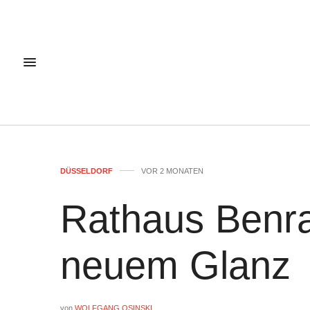
DÜSSELDORF
VOR 2 MONATEN
Rathaus Benrat
neuem Glanz
von
WOLFGANG OSINSKI