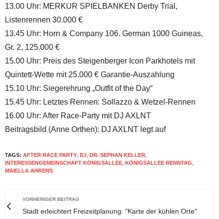
13.00 Uhr: MERKUR SPIELBANKEN Derby Trial,
Listenrennen 30.000 €
13.45 Uhr: Horn & Company 106. German 1000 Guineas,
Gr. 2, 125.000 €
15.00 Uhr: Preis des Steigenberger Icon Parkhotels mit
Quintett-Wette mit 25.000 € Garantie-Auszahlung
15.10 Uhr: Siegerehrung „Outfit of the Day“
15.45 Uhr: Letztes Rennen: Sollazzo & Wetzel-Rennen
16.00 Uhr: After Race-Party mit DJ AXLNT
Beitragsbild (Anne Orthen): DJ AXLNT legt auf
TAGS:
AFTER RACE PARTY
,
DJ
,
DR. SEPHAN KELLER
,
INTERESSENGEMEINSCHAFT KÖNIGSALLEE
,
KÖNIGSALLEE RENNTAG
,
MAIELLA AHRENS
VORHERIGER BEITRAG
Stadt erleichtert Freizeitplanung: "Karte der kühlen Orte"