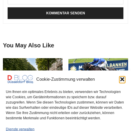
You May Also Like
Cookie-Zustimmung verwalten
Um Ihnen ein optimales Erlebnis zu bieten, verwenden wir Technologien
wie Cookies, um Geräteinformationen zu speichern bzw. darauf
„Ein 200 Jahre alter
Königsallee-Renntag –
zuzugreifen. Wenn Sie diesen Technologien zustimmen, können wir Daten
Boulevard wird zerstört“ – IG
Highlight am Grafenberg
wie das Surfverhalten oder eindeutige IDs auf dieser Website verarbeiten.
Königsallee gegen
Wenn Sie Ihre Zustimmung nicht erteilen oder zurückziehen, können
bestimmte Merkmale und Funktionen beeinträchtigt werden.
Ratsbeschluss
Dienste verwalten