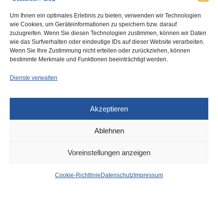
Um Ihnen ein optimales Erlebnis zu bieten, verwenden wir Technologien
wie Cookies, um Geräteinformationen zu speichern bzw. darauf
zuzugreifen. Wenn Sie diesen Technologien zustimmen, können wir Daten
wie das Surfverhalten oder eindeutige IDs auf dieser Website verarbeiten.
0
Wenn Sie Ihre Zustimmung nicht erteilen oder zurückziehen, können
bestimmte Merkmale und Funktionen beeinträchtigt werden.
Dienste verwalten
Akzeptieren
Ablehnen
DÜSSELDORF EVENTS
12. MAI 2026
Voreinstellungen anzeigen
Fußball-WM: Großes
Cookie-Richtlinie
Datenschutz
Impressum
Open Air an der
Ulmenstraße