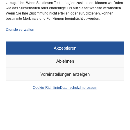
zuzugreifen. Wenn Sie diesen Technologien zustimmen, können wir Daten
Highlight im Jubiläumsjahr:
wie das Surfverhalten oder eindeutige IDs auf dieser Website verarbeiten.
Klüh lädt zum Feuerwerk
Wenn Sie Ihre Zustimmung nicht erteilen oder zurückziehen, können
Cruise auf den Rhein
bestimmte Merkmale und Funktionen beeinträchtigt werden.
Dienste verwalten
Akzeptieren
Ablehnen
UNCATEGORIZED
8. FEBRUAR 2026
Voreinstellungen anzeigen
Alkohol! Polizeiwagen
Cookie-Richtlinie
Datenschutz
Impressum
gerammt – Spektakuläre
Verfolgungsjagd
von
WOLFGANG OSINSKI