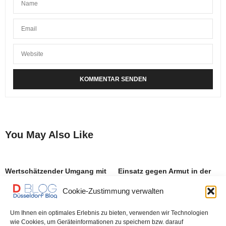
You May Also Like
Wertschätzender Umgang mit
Einsatz gegen Armut in der
potenziellen neuen
Stadt: Klüh-Initiative „Wir für
Cookie-Zustimmung verwalten
Mitarbeitern – Klüh erhält
Düsseldorf“ spendet 25.000
„Best Recruiters“ Award
Euro
Um Ihnen ein optimales Erlebnis zu bieten, verwenden wir Technologien
wie Cookies, um Geräteinformationen zu speichern bzw. darauf