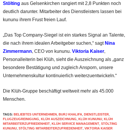
Stölting
aus Gelsenkirchen rangiert mit 2,8 Punkten noch
deutlich darunter. Mitarbeiter des Dienstleisters lassen bei
kununu ihrem Frust freien Lauf.
„Das Top Company-Siegel ist ein starkes Signal an Talente,
die nach ihrem idealen Arbeitgeber suchen,“ sagt
Nina
Zimmermann
, CEO von kununu.
Viktoria Kaiser
,
Personalleiterin bei Klüh, sieht die Auszeichnung als „ganz
besondere Bestätigung und zugleich Ansporn, unsere
Unternehmenskultur kontinuierlich weiterzuentwickeln.“
Die Klüh-Gruppe beschäftigt weltweit mehr als 45.000
Menschen.
TAGS:
BELIEBTES UNTERNEHMEN
,
BURJ KHALIFA
,
DIENSTLEISTER
,
FLUGZEUGREINIGUNG
,
KLÜH AUSZEICHNUNG
,
KLÜH KUNUNU
,
KLÜH
MITARBEITERZUFRIEDENHEIT
,
KLÜH SERVICE MANAGEMENT
,
STÖLTING
KUNUNU
,
STÖLTING MITARBEITERZUFRIEDENHEIT
,
VIKTORIA KAISER