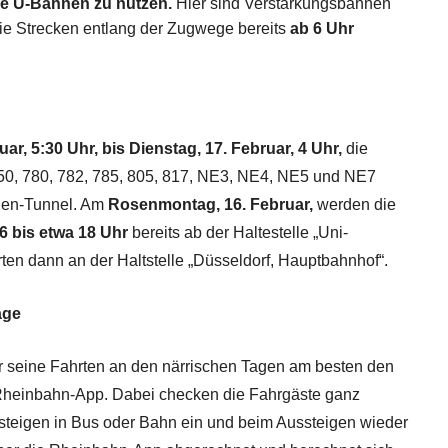
ie U-Bahnen zu nutzen.
Hier sind Verstärkungsbahnen
 die Strecken entlang der Zugwege bereits
ab 6 Uhr
ar, 5:30 Uhr, bis Dienstag, 17. Februar, 4 Uhr,
die
B50, 780, 782, 785, 805, 817, NE3, NE4, NE5 und NE7
gen-Tunnel. Am
Rosenmontag, 16. Februar,
werden die
6 bis etwa 18 Uhr
bereits ab der Haltestelle „Uni-
rten dann an der Haltstelle „Düsseldorf, Hauptbahnhof“.
age
für seine Fahrten an den närrischen Tagen am besten den
Rheinbahn-App. Dabei checken die Fahrgäste ganz
steigen in Bus oder Bahn ein und beim Aussteigen wieder