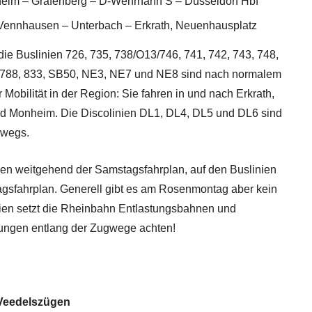
sheim – Grafenberg – D-Wehrhahn S – Düsseldorf Hbf
– Vennhausen – Unterbach – Erkrath, Neuenhausplatz
ie Buslinien 726, 735, 738/O13/746, 741, 742, 743, 748,
4, 788, 833, SB50, NE3, NE7 und NE8 sind nach normalem
 Mobilität in der Region: Sie fahren in und nach Erkrath,
d Monheim. Die Discolinien DL1, DL4, DL5 und DL6 sind
rwegs.
nien weitgehend der Samstagsfahrplan, auf den Buslinien
gsfahrplan. Generell gibt es am Rosenmontag aber kein
ien setzt die Rheinbahn Entlastungsbahnen und
rrungen entlang der Zugwege achten!
Veedelszügen