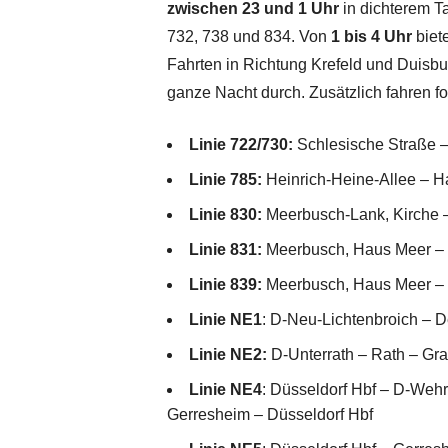
zwischen 23 und 1 Uhr
in dichterem Ta
732, 738 und 834. Von
1 bis 4 Uhr
biet
Fahrten in Richtung Krefeld und Duisbu
ganze Nacht durch. Zusätzlich fahren f
Linie 722/730:
Schlesische Straße –
Linie 785:
Heinrich-Heine-Allee – Ha
Linie 830:
Meerbusch-Lank, Kirche 
Linie 831:
Meerbusch, Haus Meer – 
Linie 839:
Meerbusch, Haus Meer – I
Linie NE1
: D-Neu-Lichtenbroich – D
Linie NE2:
D-Unterrath – Rath – Gra
Linie NE4
: Düsseldorf Hbf – D-Weh
Gerresheim – Düsseldorf Hbf