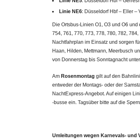
Linie NE5
: Düsseldorf Hbf – Gerre
Linie NE6
: Düsseldorf Hbf – Eller 
Die Ortsbus-Linien O1, O3 und O6 und d
754, 761, 770, 773, 778, 780, 782, 78
Nachtfahrplan im Einsatz und sorgen für
Haan, Hilden, Mettmann, Meerbusch un
von Donnerstag bis Sonntagnacht unte
Am
Rosenmontag
gilt auf den Bahnli
entweder der Montags- oder der Samsta
NachtExpress-Angebot. Auf einigen Lin
-busse ein. Tagsüber bitte auf die Spe
Umleitungen wegen Karnevals- und 