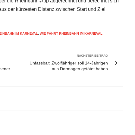
d über die Rheinbahn-App abgerechnet und berechnet sich
aus der kürzesten Distanz zwischen Start und Ziel
EINBAHN IM KARNEVAL
,
WIE FÄHRT RHEINBAHN IM KARNEVAL
NÄCHSTER BEITRAG
Unfassbar: Zwölfjähriger soll 14-Jährigen
bener
aus Dormagen getötet haben