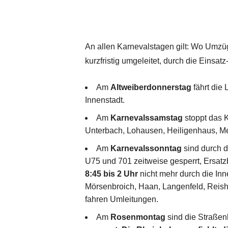
An allen Karnevalstagen gilt: Wo Umz
kurzfristig umgeleitet, durch die Einsat
Am
Altweiberdonnerstag
fährt die
Innenstadt.
Am
Karnevalssamstag
stoppt das Ka
Unterbach, Lohausen, Heiligenhaus, M
Am
Karnevalssonntag
sind durch d
U75 und 701 zeitweise gesperrt, Ersatzb
8:45 bis 2 Uhr
nicht mehr durch die Inn
Mörsenbroich, Haan, Langenfeld, Reish
fahren Umleitungen.
Am
Rosenmontag
sind die Straße