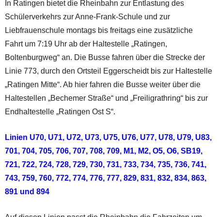
In Ratingen bietet die Rheinbahn zur Entlastung des
Schülerverkehrs zur Anne-Frank-Schule und zur
Liebfrauenschule montags bis freitags eine zusätzliche
Fahrt um 7:19 Uhr ab der Haltestelle „Ratingen,
Boltenburgweg“ an. Die Busse fahren über die Strecke der
Linie 773, durch den Ortsteil Eggerscheidt bis zur Haltestelle
„Ratingen Mitte“. Ab hier fahren die Busse weiter über die
Haltestellen „Bechemer Straße“ und „Freiligrathring“ bis zur
Endhaltestelle „Ratingen Ost S“.
Linien U70, U71, U72, U73, U75, U76, U77, U78, U79, U83,
701, 704, 705, 706, 707, 708, 709, M1, M2, O5, O6, SB19,
721, 722, 724, 728, 729, 730, 731, 733, 734, 735, 736, 741,
743, 759, 760, 772, 774, 776, 777, 829, 831, 832, 834, 863,
891 und 894