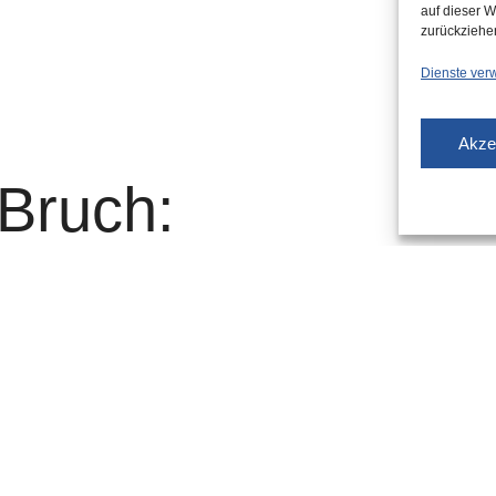
auf dieser W
zurückziehe
Dienste ver
Akze
 Bruch:
Eisbahn
Welt