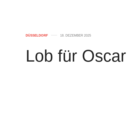
DÜSSELDORF
18. DEZEMBER 2025
Lob für Oscar
Düsseldorfer 
schönste der 
von
WOLFGANG OSINSKI
0