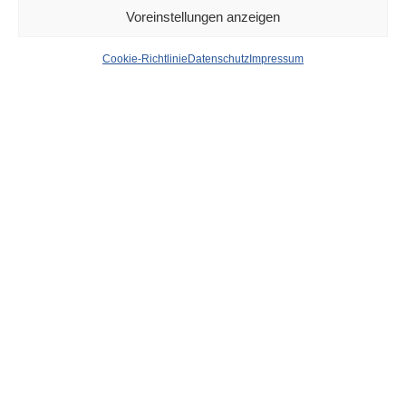
Voreinstellungen anzeigen
Lichter zum Chanukka-
Cookie-Richtlinie
Datenschutz
Impressum
Fest im Rathaus
angezündet
von
WOLFGANG OSINSKI
Bürgermeister
Josef Hinkel
und Mitglieder der Jüdischen
Gemeinde Düsseldorf haben anlässlich des jüdischen
Lichterfestes Chanukka gestern im Rathaus Kerzen
angezündet.
Chanukka ist vom Rang etwa vergleichbar mit St. Martin
oder dem Dreikönigstag, wirkt aber stärker in die
Öffentlichkeit, was wohl an den eindrucksvollen Bildern der