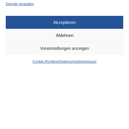
Dienste verwalten
Akzeptieren
Ablehnen
POLIZEI
30. JULI 2025
Voreinstellungen anzeigen
Tatort Kiosk: Polizei
Cookie-Richtlinie
Datenschutz
Impressum
beschlagnahmt illegalen
Tabak, Pistole und
Potenzmittel
von
WOLFGANG OSINSKI
Kioske als Tatorte: Beamte des Einsatztrupps PRIOS