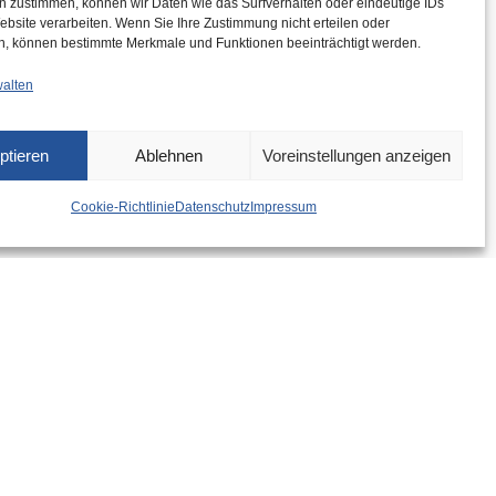
n zustimmen, können wir Daten wie das Surfverhalten oder eindeutige IDs
ebsite verarbeiten. Wenn Sie Ihre Zustimmung nicht erteilen oder
n, können bestimmte Merkmale und Funktionen beeinträchtigt werden.
walten
ptieren
Ablehnen
Voreinstellungen anzeigen
Cookie-Richtlinie
Datenschutz
Impressum