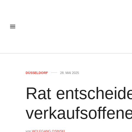
DÜSSELDORF
28. MAI 2025
Rat entscheid
verkaufsoffen
von
WOLFGANG OSINSKI