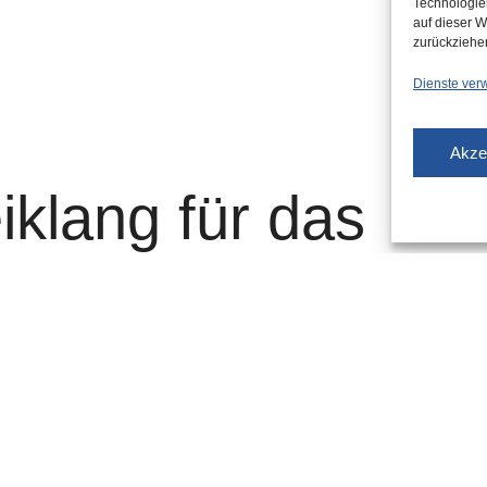
Technologie
auf dieser W
zurückziehe
Dienste ver
Akze
iklang für das
 Zukunft“
dorf wird nicht nur der Deutschen Oper am Rhein, sondern
chereien und der Clara-Schumann-Musikschule Raum
d ganzjährig geöffnet sein. Neben der sorgfältigen