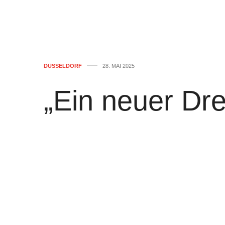
DÜSSELDORF
28. MAI 2025
„Ein neuer Dre
Opernhaus der
von
WOLFGANG OSINSKI
0
Das „Opernhaus der Zukunft“ in Düssel
auch der Musikbibliothek der Stadtbü
bieten und als „Dritter Ort“ ganztags un