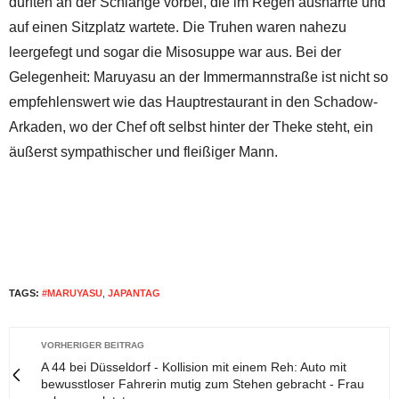
durften an der Schlange vorbei, die im Regen ausharrte und
auf einen Sitzplatz wartete. Die Truhen waren nahezu
leergefegt und sogar die Misosuppe war aus. Bei der
Gelegenheit: Maruyasu an der Immermannstraße ist nicht so
empfehlenswert wie das Hauptrestaurant in den Schadow-
Arkaden, wo der Chef oft selbst hinter der Theke steht, ein
äußerst sympathischer und fleißiger Mann.
TAGS:
#MARUYASU
,
JAPANTAG
VORHERIGER BEITRAG
A 44 bei Düsseldorf - Kollision mit einem Reh: Auto mit
bewusstloser Fahrerin mutig zum Stehen gebracht - Frau