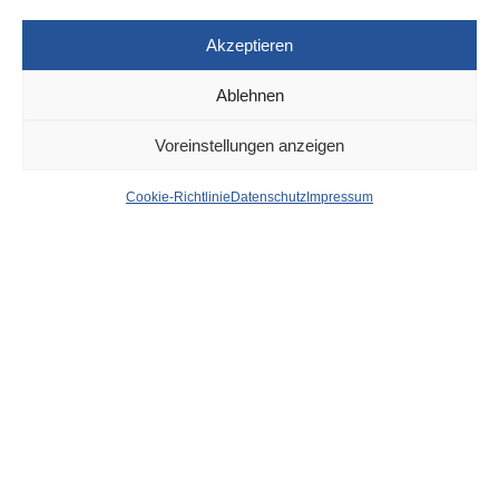
Akzeptieren
Ablehnen
DÜSSELDORF
24. MAI 2025
Voreinstellungen anzeigen
A 44 bei Düsseldorf –
Cookie-Richtlinie
Datenschutz
Impressum
Kollision mit einem Reh:
Auto mit bewusstloser
Fahrerin mutig zum
Stehen gebracht – Frau
schwer verletzt
von
WOLFGANG OSINSKI