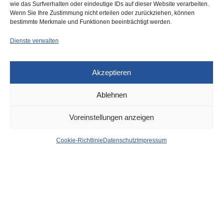
wie das Surfverhalten oder eindeutige IDs auf dieser Website verarbeiten.
0
Wenn Sie Ihre Zustimmung nicht erteilen oder zurückziehen, können
bestimmte Merkmale und Funktionen beeinträchtigt werden.
Dienste verwalten
Akzeptieren
Ablehnen
DÜSSELDORF
15. MAI 2025
Voreinstellungen anzeigen
Das Elend der
Cookie-Richtlinie
Datenschutz
Impressum
Dauerbaustelle
Friedrichstraße (seit sechs
Jahren!) – jetzt vier Tage
Vollsperrung der Kreuzung