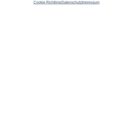
Cookie-Richtlinie
Datenschutz
Impressum
Fischmarkt
von
WOLFGANG OSINSKI