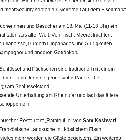
ten sein. Ein überarbeitetes Sicherheitskonzept wie
nd mehrSecurity sorgen für Sicherheit auf dem Fischmarkt.
esucherinnen und Besucher am 18. Mai (11-18 Uhr) ein
itäten aus aller Welt. Von Fisch, Meeresfrüchten,
ouillabaisse, Burgern Empanadas und Süßigkeiten –
Champagner und anderen Getränken.
chlüssel und Füchschen sind traditionell mit einem
ltbier – ideal für eine genussvolle Pause. Die
rgt am Schlüsselstand
assende Unterhaltung am Rheinufer und lädt das ältere
schoppen ein.
rbuscher Restaurant „Ratatouille“ von
Sam
Keshvari
,
Französische Landküche mit köstlichem Fisch,
vieles mehr werden die Gäste begeistern. Ein weiteres