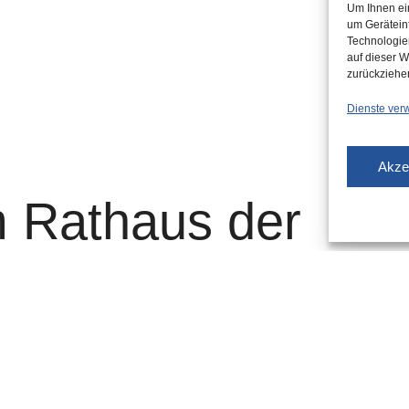
Um Ihnen ei
um Gerätein
Technologie
auf dieser W
zurückziehe
Dienste ver
Akze
 Rathaus der
orf
 13. Juni verliehen
issenschaftler Prof. Dr. Marcus Stiglegger halten.
weiter…