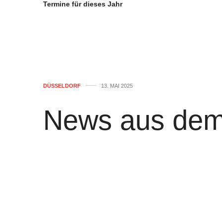
Termine für dieses Jahr
DÜSSELDORF
13. MAI 2025
News aus dem
Stadt Düsseld
von
WOLFGANG OSINSKI
0
Helmut-Käutner-Preis 2025 wird am
Die Laudatio wird der Film- und Kulturw