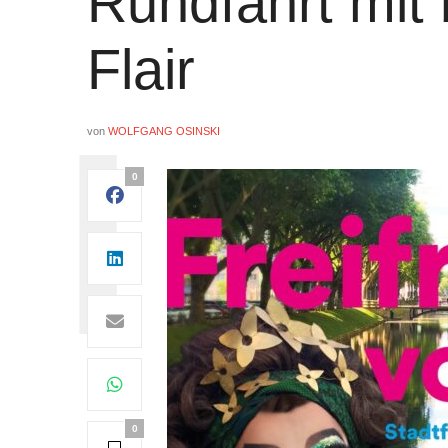
Rundfahrt mit 
Flair
von
WOLFGANG OSINSKI
0
0