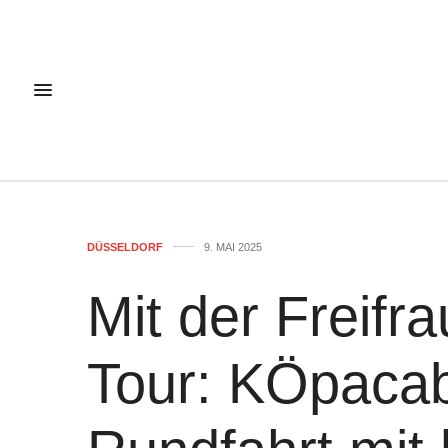
DÜSSELDORF
9. MAI 2025
Mit der Freifr
Tour: KÖpacab