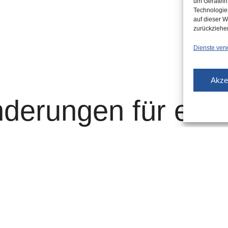
um Gerätein
Technologie
auf dieser W
zurückziehe
Dienste ver
Akze
derungen für elf
of die Gleise 6 und 7 –
von Freitag, 9. Mai, 4 Uhr, bis
nutzt die Sperrung für weitere Gleisbauarbeiten auf der