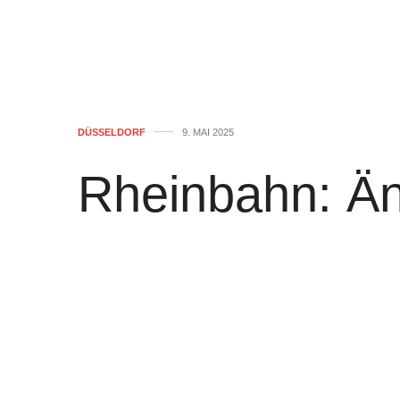
DÜSSELDORF
9. MAI 2025
Rheinbahn: Än
Linien
von
WOLFGANG OSINSKI
0
Die Rheinbahn erneuert am Hauptbahnh
Montag, 19. Mai, 4 Uhr
. Die Rheinbahn 