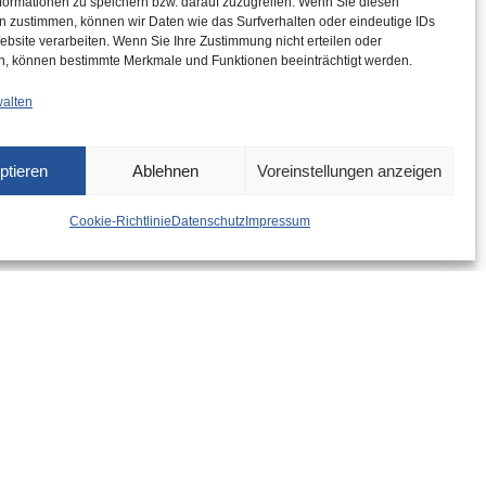
formationen zu speichern bzw. darauf zuzugreifen. Wenn Sie diesen
n zustimmen, können wir Daten wie das Surfverhalten oder eindeutige IDs
ebsite verarbeiten. Wenn Sie Ihre Zustimmung nicht erteilen oder
n, können bestimmte Merkmale und Funktionen beeinträchtigt werden.
walten
ptieren
Ablehnen
Voreinstellungen anzeigen
Cookie-Richtlinie
Datenschutz
Impressum