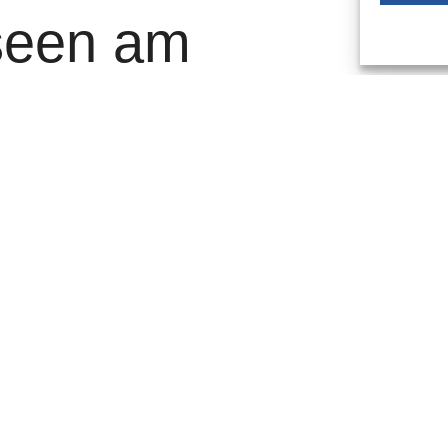
seen am
ochenende
te Woche Samstag, 26. April 2025, die Türen von über
hen Veranstaltungslocations bis tief in die Nacht öffnen,