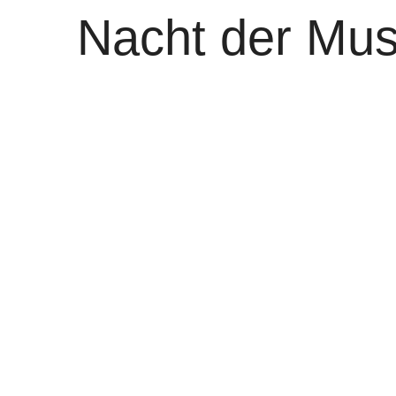
Nacht der Mu
kommenden W
von
WOLFGANG OSINSKI
0
Hallo Nachtschwärmer, wenn sich nächs
50 Museen, Galerien und außergewöhnlic