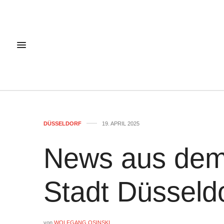
DÜSSELDORF
19. APRIL 2025
News aus dem
Stadt Düsseld
von
WOLFGANG OSINSKI