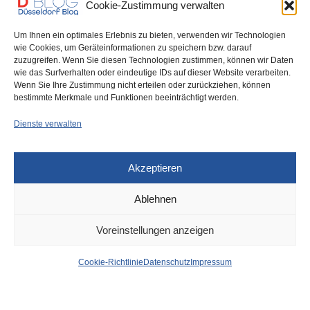
Cookie-Zustimmung verwalten
Um Ihnen ein optimales Erlebnis zu bieten, verwenden wir Technologien
wie Cookies, um Geräteinformationen zu speichern bzw. darauf
zuzugreifen. Wenn Sie diesen Technologien zustimmen, können wir Daten
wie das Surfverhalten oder eindeutige IDs auf dieser Website verarbeiten.
0
Wenn Sie Ihre Zustimmung nicht erteilen oder zurückziehen, können
bestimmte Merkmale und Funktionen beeinträchtigt werden.
Dienste verwalten
Akzeptieren
Ablehnen
DÜSSELDORF
16. APRIL 2025
Voreinstellungen anzeigen
Rath: Straßenbahn der
Cookie-Richtlinie
Datenschutz
Impressum
Linie 701 kollidiert mit
Kleinbus und entgleist