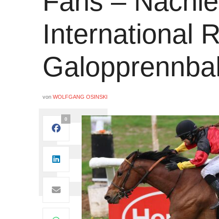
Fans – Nachl
International 
Galopprennba
von
WOLFGANG OSINSKI
0