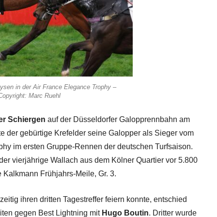
ysen in der Air France Elegance Trophy –
 Copyright: Marc Ruehl
er Schiergen
auf der Düsseldorfer Galopprennbahn am
te der gebürtige Krefelder seine Galopper als Sieger vom
phy im ersten Gruppe-Rennen der deutschen Turfsaison.
der vierjährige Wallach aus dem Kölner Quartier vor 5.800
e Kalkmann Frühjahrs-Meile, Gr. 3.
hzeitig ihren dritten Tagestreffer feiern konnte, entschied
iten gegen Best Lightning mit
Hugo Boutin
. Dritter wurde