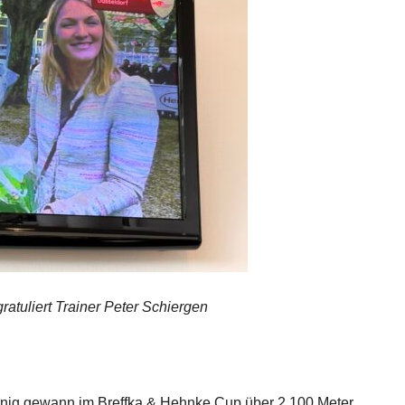
atuliert Trainer Peter Schiergen
könig gewann im Breffka & Hehnke Cup über 2.100 Meter