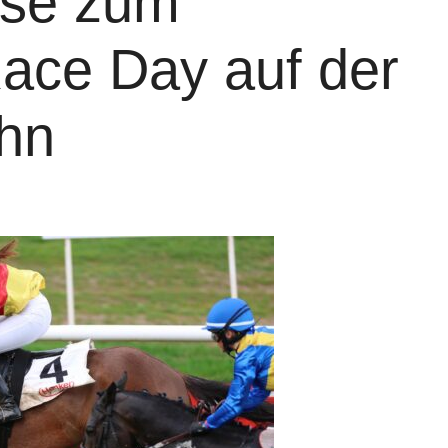
ese zum
Race Day auf der
hn