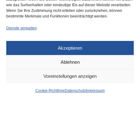
wie das Surfverhalten oder eindeutige IDs auf dieser Website verarbeiten.
Wenn Sie Ihre Zustimmung nicht erteilen oder zurückziehen, können
bestimmte Merkmale und Funktionen beeinträchtigt werden.
Dienste verwalten
DÜSSELDORF
26. MÄRZ 2025
Akzeptieren
Radfahrer erliegt nach
Ablehnen
Unfall am Joseph-Beuys-
Voreinstellungen anzeigen
Ufer am 26. Februar
Cookie-Richtlinie
Datenschutz
Impressum
seinen Verletzungen
von
WOLFGANG OSINSKI
Bei einem schweren Verkehrsunfall am Joseph-Beuys-Ufer