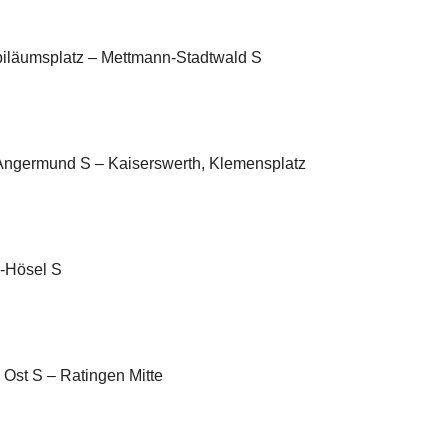
biläumsplatz – Mettmann-Stadtwald S
 Angermund S – Kaiserswerth, Klemensplatz
n-Hösel S
 Ost S – Ratingen Mitte