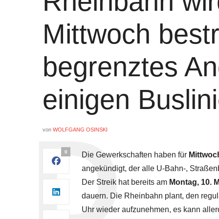
Rheinbahn wi
Mittwoch bestr
begrenztes An
einigen Buslin
von
WOLFGANG OSINSKI
0
Die Gewerkschaften haben für
Mittwoch
angekündigt, der alle U-Bahn-, Straßenb
Der Streik hat bereits am
Montag, 10. M
dauern. Die Rheinbahn plant, den regu
Uhr wieder aufzunehmen, es kann aller