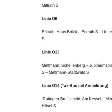
Millrath S
Linie O6
Erkrath, Haus Brück – Erkrath S – Unte
S
Linie O13
Mettmann, Schellenberg – Jubiläumsp
S – Mettmann-Stadtwald S
Linie O14 (TaxiBus mit Anmeldung)
Ratingen-Breitscheid, Am Kessel – Mi
Hösel S