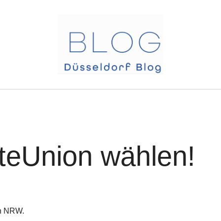
teUnion wählen!
in NRW.