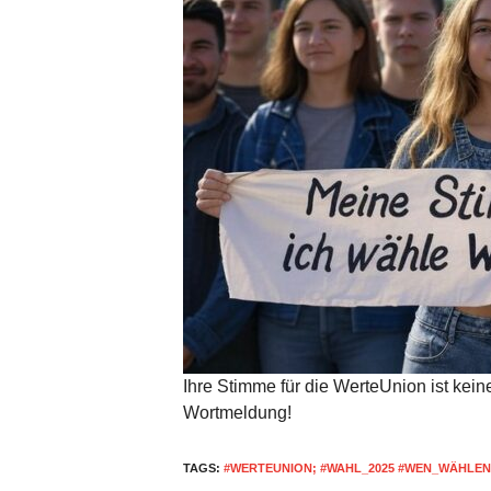
Ihre Stimme für die WerteUnion ist kei
Wortmeldung!
TAGS:
#WERTEUNION; #WAHL_2025 #WEN_WÄHLEN