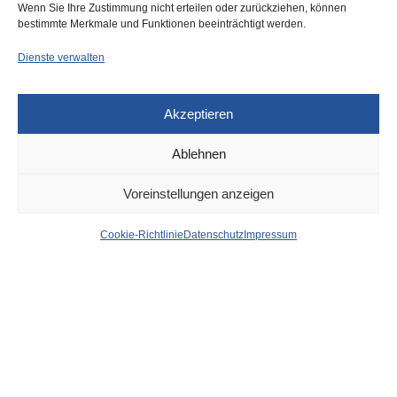
Wenn Sie Ihre Zustimmung nicht erteilen oder zurückziehen, können
bestimmte Merkmale und Funktionen beeinträchtigt werden.
Dienste verwalten
Akzeptieren
Ablehnen
DÜSSELDORF
19. FEBRUAR 2025
Voreinstellungen anzeigen
Auf der Kö: Funksignal
Cookie-Richtlinie
Datenschutz
Impressum
von Fahrzeugschlüssel
abgefangen, um Autos
auszuräumen
von
WOLFGANG OSINSKI