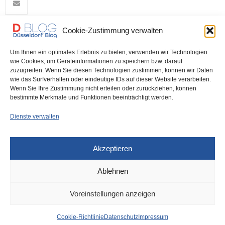
Cookie-Zustimmung verwalten
0
Um Ihnen ein optimales Erlebnis zu bieten, verwenden wir Technologien
wie Cookies, um Geräteinformationen zu speichern bzw. darauf
zuzugreifen. Wenn Sie diesen Technologien zustimmen, können wir Daten
wie das Surfverhalten oder eindeutige IDs auf dieser Website verarbeiten.
Wenn Sie Ihre Zustimmung nicht erteilen oder zurückziehen, können
bestimmte Merkmale und Funktionen beeinträchtigt werden.
Dienste verwalten
DÜSSELDORF
16. DEZEMBER 2024
Akzeptieren
Überdurchschnittlich viel
Ablehnen
Betrieb am dritten
Voreinstellungen anzeigen
Adventssamstag
Cookie-Richtlinie
Datenschutz
Impressum