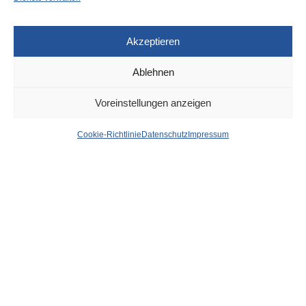
Akzeptieren
Ablehnen
DÜSSELDORF
9. OKTOBER 2024
Voreinstellungen anzeigen
Geschäftseinbruch in
Cookie-Richtlinie
Datenschutz
Impressum
Stadtmitte – Polizei lässt
mutmaßliche Bande
auffliegen – Festnahmen
von
WOLFGANG OSINSKI
Nach einem Geschäftseinbruch in der Nacht zu Samstag
(22.6.) in Stadtmitte befindet sich ein 21-jähriger