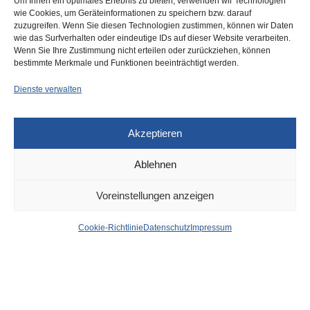
Um Ihnen ein optimales Erlebnis zu bieten, verwenden wir Technologien
wie Cookies, um Geräteinformationen zu speichern bzw. darauf
Rheinbahn: Busse statt
zuzugreifen. Wenn Sie diesen Technologien zustimmen, können wir Daten
Bahnen auf der Linie 707,
wie das Surfverhalten oder eindeutige IDs auf dieser Website verarbeiten.
Änderungen für 15 weitere
Wenn Sie Ihre Zustimmung nicht erteilen oder zurückziehen, können
bestimmte Merkmale und Funktionen beeinträchtigt werden.
Linien
Dienste verwalten
Akzeptieren
Ablehnen
DÜSSELDORF
2. OKTOBER 2024
Voreinstellungen anzeigen
Hier wird geblitzt –
Cookie-Richtlinie
Datenschutz
Impressum
Schwerpunkte Luegallee
und Merowinger Straße