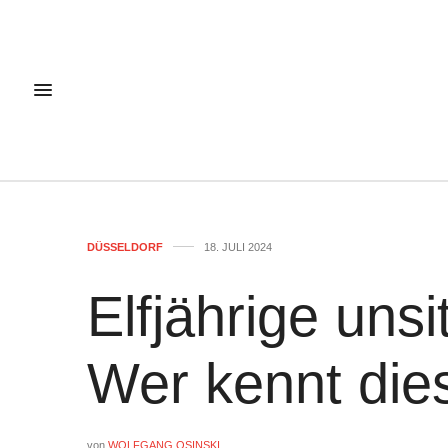
DÜSSELDORF
18. JULI 2024
Elfjährige unsi
Wer kennt di
von
WOLFGANG OSINSKI