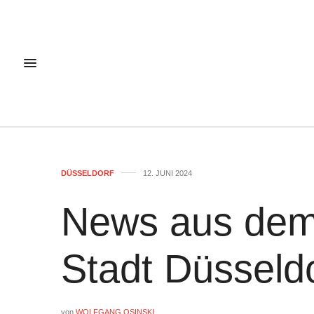
DÜSSELDORF
12. JUNI 2024
News aus dem
Stadt Düsseld
von
WOLFGANG OSINSKI