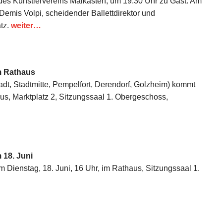
 des Künstlervereins Malkasten, um 19.30 Uhr zu Gast. Am
Demis Volpi, scheidender Ballettdirektor und
tz.
weiter…
im Rathaus
stadt, Stadtmitte, Pempelfort, Derendorf, Golzheim) kommt
aus, Marktplatz 2, Sitzungssaal 1. Obergeschoss,
 18. Juni
m Dienstag, 18. Juni, 16 Uhr, im Rathaus, Sitzungssaal 1.