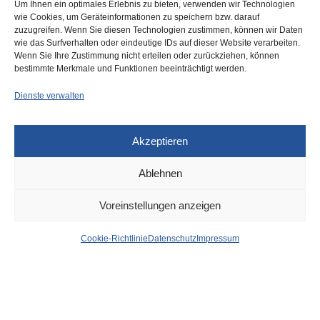
Um Ihnen ein optimales Erlebnis zu bieten, verwenden wir Technologien
wie Cookies, um Geräteinformationen zu speichern bzw. darauf
zuzugreifen. Wenn Sie diesen Technologien zustimmen, können wir Daten
wie das Surfverhalten oder eindeutige IDs auf dieser Website verarbeiten.
Wenn Sie Ihre Zustimmung nicht erteilen oder zurückziehen, können
bestimmte Merkmale und Funktionen beeinträchtigt werden.
Dienste verwalten
DÜSSELDORF
13. MAI 2024
Akzeptieren
City: 29-jähriger
Ablehnen
Intensivtäter verletzt Opfer
Voreinstellungen anzeigen
lebensgefährlich mit
Cookie-Richtlinie
Datenschutz
Impressum
Teppichmesser –
Notoperation